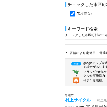
チェックした市区町
岩沼市
(3)
キーワード検索
チェックした市区町村の中
＊ 店舗により定休日、営
googleマッ
map
る場合がありま
フラッグの付いた
クルを実施協力
指定引取場所。
岩沼市
村上サイクル
廃二店
宮城県岩沼
〒989-2432