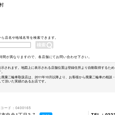
村
から店名や地域名等を検索できます。
業時間が異なりますので、各店舗にてお問い合わせ下さい。
プが表示されます。地図上に表示される店舗位置は登録住所より自動取得するた
す。
廃棄二輪車取扱店は、2011年10月以降より、お客様から廃棄二輪車の相談
して頂いた実績のあるお店です。
コード：0400165
市中央1丁目2-7
TEL：0223
map