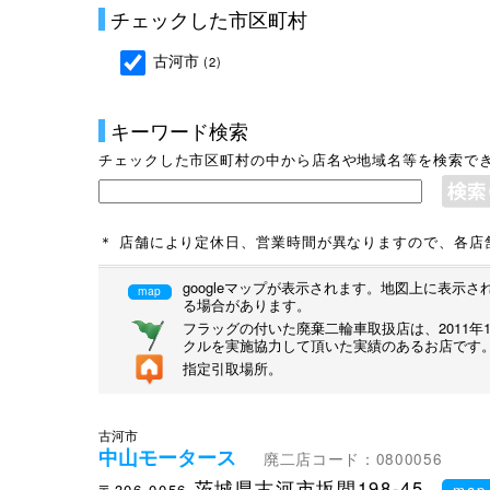
チェックした市区町村
古河市
(2)
キーワード検索
チェックした市区町村の中から店名や地域名等を検索で
＊ 店舗により定休日、営業時間が異なりますので、各店
googleマップが表示されます。地図上に表
map
る場合があります。
フラッグの付いた廃棄二輪車取扱店は、2011
クルを実施協力して頂いた実績のあるお店です
指定引取場所。
古河市
中山モータース
廃二店コード：0800056
茨城県古河市坂間198-45
〒306-0056
map