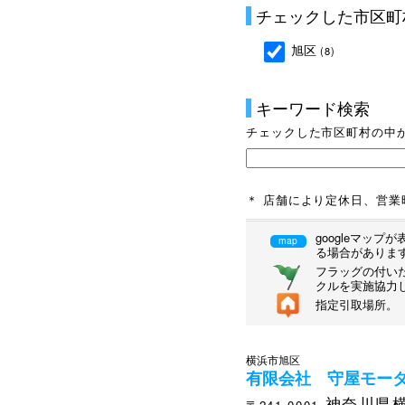
チェックした市区町
旭区
(8)
キーワード検索
チェックした市区町村の中
＊ 店舗により定休日、営
googleマッ
map
る場合がありま
フラッグの付いた
クルを実施協力
指定引取場所。
横浜市旭区
有限会社 守屋モー
神奈川県横
〒241-0001