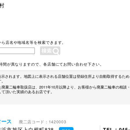
村
から店名や地域名等を検索できます。
業時間が異なりますので、各店舗にてお問い合わせ下さい。
プが表示されます。地図上に表示される店舗位置は登録住所より自動取得するた
す。
廃棄二輪車取扱店は、2011年10月以降より、お客様から廃棄二輪車の相談
して頂いた実績のあるお店です。
タース
廃二店コード：1420003
浜市旭区上白根町838
TEL：045-
map