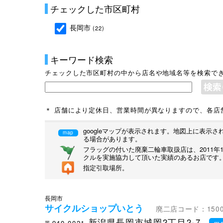
チェックした市区町村
長岡市
(22)
キーワード検索
チェックした市区町村の中から店名や地域名等を検索で
＊ 店舗により定休日、営業時間が異なりますので、各店
googleマップが表示されます。地図上に表
map
る場合があります。
フラッグの付いた廃棄二輪車取扱店は、2011
クルを実施協力して頂いた実績のあるお店です
指定引取場所。
長岡市
サイクルショップいとう
廃二店コード：1500
新潟県長岡市城岡2丁目2-7
〒940-0021
m