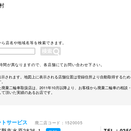
村
から店名や地域名等を検索できます。
業時間が異なりますので、各店舗にてお問い合わせ下さい。
プが表示されます。地図上に表示される店舗位置は登録住所より自動取得するた
す。
廃棄二輪車取扱店は、2011年10月以降より、お客様から廃棄二輪車の相談
して頂いた実績のあるお店です。
ートサービス
廃二店コード：1520005
市水原2826-1
TEL：0250
map