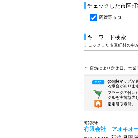
チェックした市区町
阿賀野市
(3)
キーワード検索
チェックした市区町村の中
＊ 店舗により定休日、営
googleマッ
map
る場合がありま
フラッグの付いた
クルを実施協力
指定引取場所。
阿賀野市
有限会社 アオキオ
新潟県阿賀野
〒959-2013