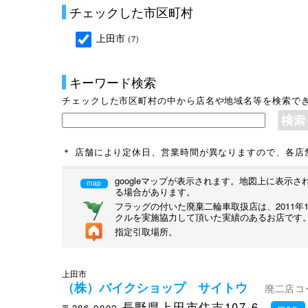
チェックした市区町村
上田市
(7)
キーワード検索
チェックした市区町村の中から店名や地域名等を検索で
＊ 店舗により定休日、営業時間が異なりますので、各店
googleマップが表示されます。地図上に表
map
る場合があります。
フラッグの付いた廃棄二輪車取扱店は、2011
クルを実施協力して頂いた実績のあるお店です
指定引取場所。
上田市
（株）バイクショップ サイトウ
廃二店コー
長野県上田市住吉107-6
〒386-0002
map