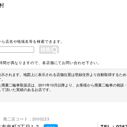
村
から店名や地域名等を検索できます。
業時間が異なりますので、各店舗にてお問い合わせ下さい。
プが表示されます。地図上に表示される店舗位置は登録住所より自動取得するた
す。
廃棄二輪車取扱店は、2011年10月以降より、お客様から廃棄二輪車の相談
して頂いた実績のあるお店です。
廃二店コード：2000223
市南町2丁目1-2
TEL：0267
map