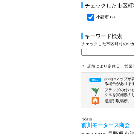
チェックした市区町
小諸市
(2)
キーワード検索
チェックした市区町村の中
＊ 店舗により定休日、営
googleマッ
map
る場合がありま
フラッグの付いた
クルを実施協力
指定引取場所。
小諸市
前川モータース商会
長野県小諸
〒384-0012