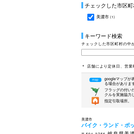
チェックした市区町
美濃市
(1)
キーワード検索
チェックした市区町村の中
＊ 店舗により定休日、営
googleマッ
map
る場合がありま
フラッグの付いた
クルを実施協力
指定引取場所。
美濃市
バイク・ランド・ボック
岐阜県美濃
〒501-3756