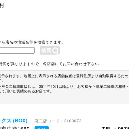
村
から店名や地域名等を検索できます。
業時間が異なりますので、各店舗にてお問い合わせ下さい。
プが表示されます。地図上に表示される店舗位置は登録住所より自動取得するた
す。
廃棄二輪車取扱店は、2011年10月以降より、お客様から廃棄二輪車の相談
して頂いた実績のあるお店です。
ス (BOX)
廃二店コード：2100073
市生櫛1660
TEL：0575
map