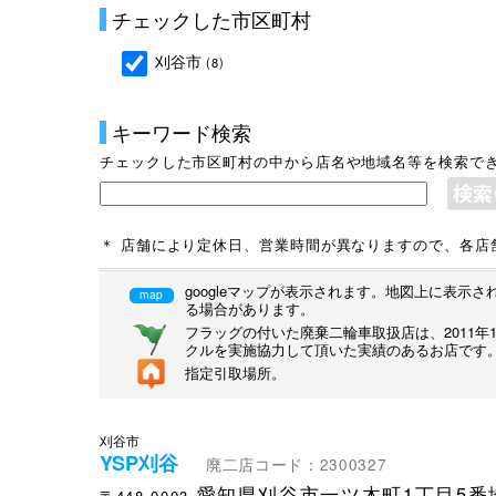
チェックした市区町村
刈谷市
(8)
キーワード検索
チェックした市区町村の中から店名や地域名等を検索で
＊ 店舗により定休日、営業時間が異なりますので、各店
googleマップが表示されます。地図上に表
map
る場合があります。
フラッグの付いた廃棄二輪車取扱店は、2011
クルを実施協力して頂いた実績のあるお店です
指定引取場所。
刈谷市
YSP刈谷
廃二店コード：2300327
愛知県刈谷市一ツ木町1丁目5番地
〒448-0003