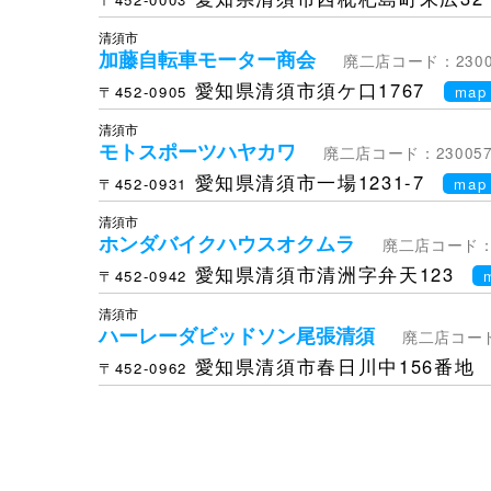
清須市
加藤自転車モーター商会
廃二店コード：2300
愛知県清須市須ケ口1767
〒452-0905
map
清須市
モトスポーツハヤカワ
廃二店コード：230057
愛知県清須市一場1231-7
〒452-0931
map
清須市
ホンダバイクハウスオクムラ
廃二店コード：2
愛知県清須市清洲字弁天123
〒452-0942
清須市
ハーレーダビッドソン尾張清須
廃二店コード
愛知県清須市春日川中156番地
〒452-0962