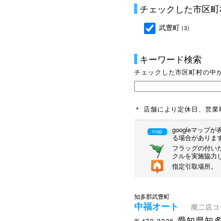
チェックした市区町
武豊町
(3)
キーワード検索
チェックした市区町村の中
＊ 店舗により定休日、営
googleマッ
map
る場合がありま
フラッグの付いた
クルを実施協力
指定引取場所。
知多郡武豊町
中福オート
廃二店コー
愛知県知多
〒470-2336