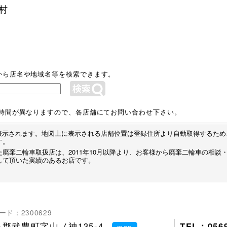
村
から店名や地域名等を検索できます。
業時間が異なりますので、各店舗にてお問い合わせ下さい。
プが表示されます。地図上に表示される店舗位置は登録住所より自動取得するた
す。
廃棄二輪車取扱店は、2011年10月以降より、お客様から廃棄二輪車の相談
して頂いた実績のあるお店です。
ド：2300629
郡武豊町字山ノ神135-4
TEL：0569
map