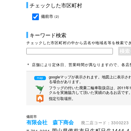
チェックした市区町村
備前市
(2)
キーワード検索
チェックした市区町村の中から店名や地域名等を検索で
＊ 店舗により定休日、営業時間が異なりますので、各店
googleマップが表示されます。地図上に表
map
る場合があります。
フラッグの付いた廃棄二輪車取扱店は、2011
クルを実施協力して頂いた実績のあるお店です
指定引取場所。
備前市
有限会社 森下商会
廃二店コード：3300223
岡山県備前市日生町日生1444-4
〒701-3204