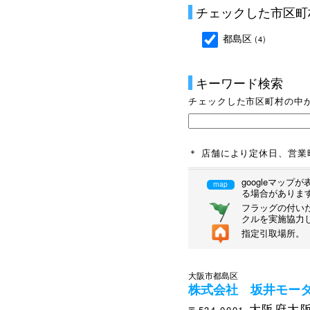
チェックした市区町
都島区
(4)
キーワード検索
チェックした市区町村の中
＊ 店舗により定休日、営
googleマッ
map
る場合がありま
フラッグの付いた
クルを実施協力
指定引取場所。
大阪市都島区
株式会社 坂井モー
大阪府大阪
〒534-0001