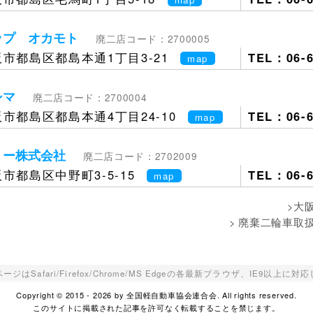
ップ オカモト
廃二店コード：2700005
市都島区都島本通1丁目3-21
TEL：06-6
map
シマ
廃二店コード：2700004
市都島区都島本通4丁目24-10
TEL：06-6
map
リー株式会社
廃二店コード：2702009
市都島区中野町3-5-15
TEL：06-6
map
>大
> 廃棄二輪車取
ジはSafari/Firefox/Chrome/MS Edgeの各最新ブラウザ、IE9以上に
Copyright © 2015 - 2026 by 全国軽自動車協会連合会. All rights reserved.
このサイトに掲載された記事を許可なく転載することを禁じます。