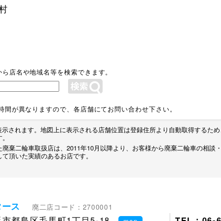
村
から店名や地域名等を検索できます。
業時間が異なりますので、各店舗にてお問い合わせ下さい。
プが表示されます。地図上に表示される店舗位置は登録住所より自動取得するた
す。
廃棄二輪車取扱店は、2011年10月以降より、お客様から廃棄二輪車の相談
して頂いた実績のあるお店です。
タース
廃二店コード：2700001
市都島区毛馬町1丁目5-18
TEL：06-6
map