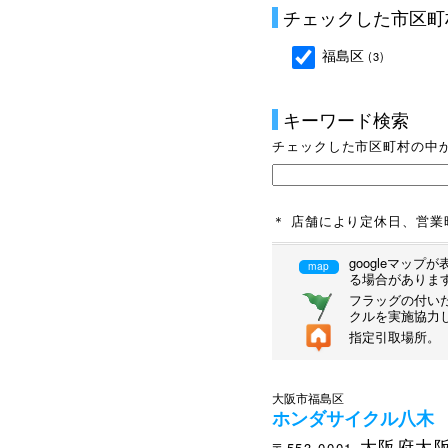
チェックした市区町
福島区
(3)
キーワード検索
チェックした市区町村の中
＊ 店舗により定休日、営
googleマッ
map
る場合がありま
フラッグの付いた
クルを実施協力
指定引取場所。
大阪市福島区
ホンダサイクル八木
大阪府大阪
〒553-0001