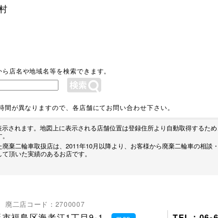
村
から店名や地域名等を検索できます。
業時間が異なりますので、各店舗にてお問い合わせ下さい。
プが表示されます。地図上に表示される店舗位置は登録住所より自動取得するた
す。
廃棄二輪車取扱店は、2011年10月以降より、お客様から廃棄二輪車の相談
して頂いた実績のあるお店です。
廃二店コード：2700007
市福島区海老江1丁目9-1
TEL：06-6
map