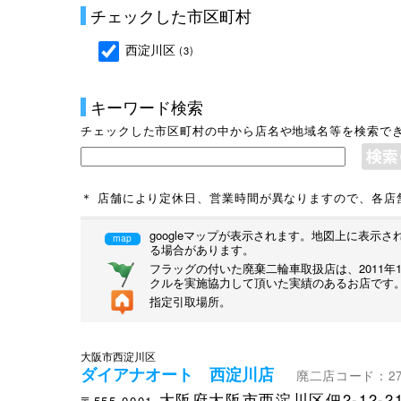
チェックした市区町村
西淀川区
(3)
キーワード検索
チェックした市区町村の中から店名や地域名等を検索で
＊ 店舗により定休日、営業時間が異なりますので、各店
googleマップが表示されます。地図上に表
map
る場合があります。
フラッグの付いた廃棄二輪車取扱店は、2011
クルを実施協力して頂いた実績のあるお店です
指定引取場所。
大阪市西淀川区
ダイアナオート 西淀川店
廃二店コード：270
大阪府大阪市西淀川区佃2-12-2
〒555-0001