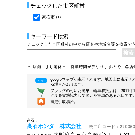
チェックした市区町村
高石市
(1)
キーワード検索
チェックした市区町村の中から店名や地域名等を検索で
＊ 店舗により定休日、営業時間が異なりますので、各店
googleマップが表示されます。地図上に表
map
る場合があります。
フラッグの付いた廃棄二輪車取扱店は、2011
クルを実施協力して頂いた実績のあるお店です
指定引取場所。
高石市
高石ホンダ 株式会社
廃二店コード：270060
大阪府高石市高師浜3丁目2-31
〒592-0004