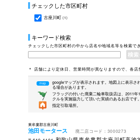
チェックした市区町村
古座川町
(1)
キーワード検索
チェックした市区町村の中から店名や地域名等を検索で
＊ 店舗により定休日、営業時間が異なりますので、各店
googleマップが表示されます。地図上に表
map
る場合があります。
フラッグの付いた廃棄二輪車取扱店は、2011
クルを実施協力して頂いた実績のあるお店です
指定引取場所。
東牟婁郡古座川町
池田モータース
廃二店コード：3000273
和歌山県東牟婁郡古座川町高池3
〒649-4104