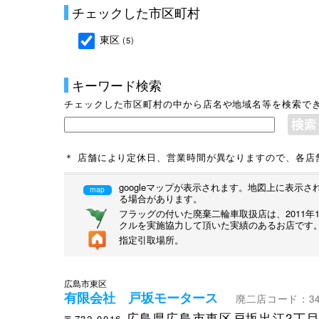
チェックした市区町村
東区
(5)
キーワード検索
チェックした市区町村の中から店名や地域名等を検索で
＊ 店舗により定休日、営業時間が異なりますので、各店
googleマップが表示されます。地図上に表
map
る場合があります。
フラッグの付いた廃棄二輪車取扱店は、2011
クルを実施協力して頂いた実績のあるお店です
指定引取場所。
広島市東区
有限会社 戸坂モータース
廃二店コード：340
広島県広島市東区戸坂出江2丁目1
〒732-0016