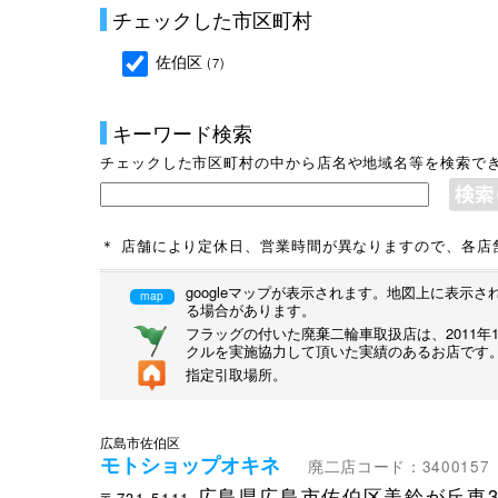
チェックした市区町村
佐伯区
(7)
キーワード検索
チェックした市区町村の中から店名や地域名等を検索で
＊ 店舗により定休日、営業時間が異なりますので、各店
googleマップが表示されます。地図上に表
map
る場合があります。
フラッグの付いた廃棄二輪車取扱店は、2011
クルを実施協力して頂いた実績のあるお店です
指定引取場所。
広島市佐伯区
モトショップオキネ
廃二店コード：3400157
広島県広島市佐伯区美鈴が丘東3丁
〒731-5111