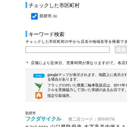
チェックした市区町村
防府市
(5)
キーワード検索
チェックした市区町村の中から店名や地域名等を検索で
＊ 店舗により定休日、営業時間が異なりますので、各店
googleマップが表示されます。地図上に表
map
る場合があります。
フラッグの付いた廃棄二輪車取扱店は、2011
クルを実施協力して頂いた実績のあるお店です
指定引取場所。
防府市
フクダサイクル
廃二店コード：3500076
山口県防府市
大字高井中塚５
〒747-0064