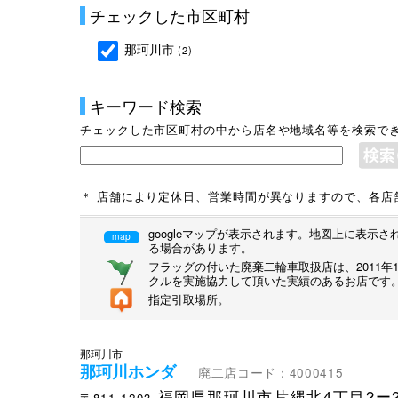
チェックした市区町村
那珂川市
(2)
キーワード検索
チェックした市区町村の中から店名や地域名等を検索で
＊ 店舗により定休日、営業時間が異なりますので、各店
googleマップが表示されます。地図上に表
map
る場合があります。
フラッグの付いた廃棄二輪車取扱店は、2011
クルを実施協力して頂いた実績のあるお店です
指定引取場所。
那珂川市
那珂川ホンダ
廃二店コード：4000415
福岡県那珂川市片縄北4丁目2ー2
〒811-1203