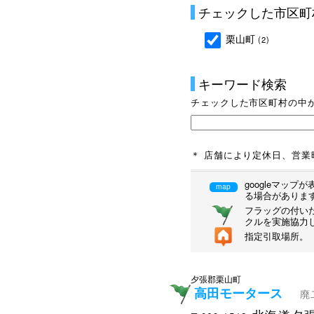
チェックした市区町
栗山町
(2)
キーワード検索
チェックした市区町村の中
＊ 店舗により定休日、営
googleマッ
map
る場合がありま
フラッグの付いた
クルを実施協力
指定引取場所。
夕張郡栗山町
高田モータース
廃