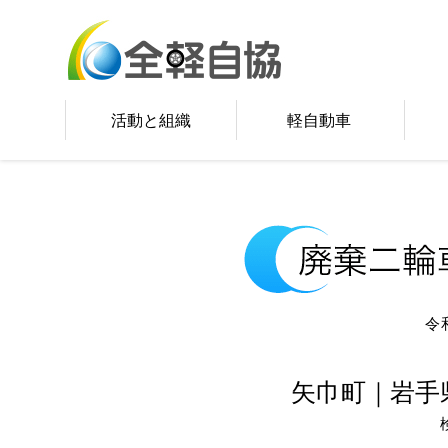
活動と組織
軽自動車
令
矢巾町｜岩手