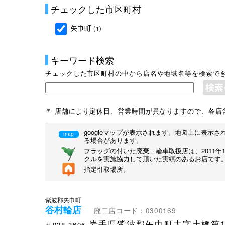
チェックした市区町村
矢巾町
(1)
キーワード検索
チェックした市区町村の中から店名や地域名等を検索で
＊ 店舗により定休日、営業時間が異なりますので、各店
googleマップが表示されます。地図上に表
map
る場合があります。
フラッグの付いた廃棄二輪車取扱店は、2011
クルを実施協力して頂いた実績のあるお店です
指定引取場所。
紫波郡矢巾町
谷村輪店
廃二店コード：0300169
岩手県紫波郡矢巾町大字土橋第10
〒028-3606