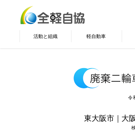
活動と組織
軽自動車
令
東大阪市｜大
検