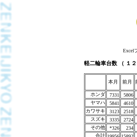
Exc
軽二輪車台数 （ １
本月
前月
ホンダ
7331
5806
ヤマハ
5841
4610
カワサキ
3123
2518
スズキ
3335
2724
その他
*326
234
合計
19956
15892