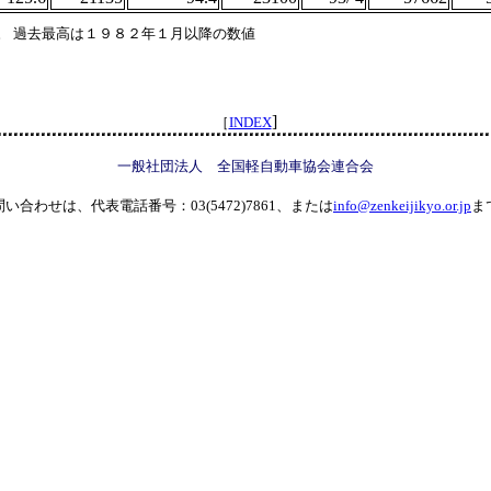
。 過去最高は１９８２年１月以降の数値
]
［
INDEX
一般社団法人 全国軽自動車協会連合会
い合わせは、代表電話番号：03(5472)7861、または
info@zenkeijikyo.or.jp
ま