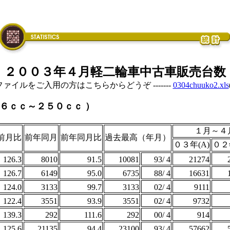
２００３年４月軽二輪車中古車販売台数
elファイルをご入用の方はこちらからどうぞ -------
0304chuuko2.xls
２６ｃｃ～２５０ｃｃ ）
１月～４
前月比
前年同月
前年同月比
過去最高（年月）
０３年(A)
０２年
126.3
8010
91.5
10081
93/ 4
21274
126.7
6149
95.0
6735
88/ 4
16631
124.0
3133
99.7
3133
02/ 4
9111
122.4
3551
93.9
3551
02/ 4
9732
139.3
292
111.6
292
00/ 4
914
125.6
21135
94.4
23100
93/ 4
57662