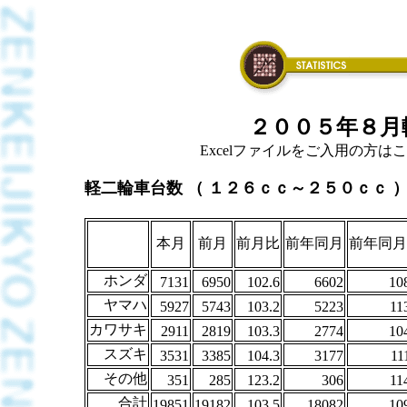
２００５年８月
Excelファイルをご入用の方はこちら
軽二輪車台数 （ １２６ｃｃ～２５０ｃｃ 
本月
前月
前月比
前年同月
前年同月
ホンダ
7131
6950
102.6
6602
10
ヤマハ
5927
5743
103.2
5223
11
カワサキ
2911
2819
103.3
2774
10
スズキ
3531
3385
104.3
3177
11
その他
351
285
123.2
306
11
合計
19851
19182
103.5
18082
10