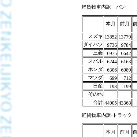
軽貨物車内訳－バン
本月
前月
スズキ
13852
13779
ダイハツ
9736
9784
三菱
6975
6642
スバル
6244
6163
ホンダ
6306
6089
マツダ
699
712
日産
193
199
その他
合計
44005
43368
軽貨物車内訳-トラック
本月
前月