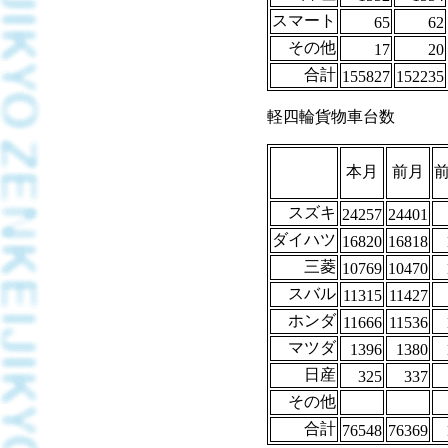
スマート
65
62
その他
17
20
合計
155827
152235
軽四輪貨物車台数
本月
前月
スズキ
24257
24401
ダイハツ
16820
16818
三菱
10769
10470
スバル
11315
11427
ホンダ
11666
11536
マツダ
1396
1380
日産
325
337
その他
合計
76548
76369