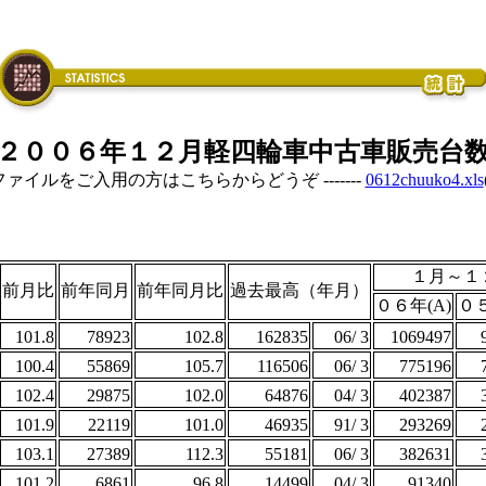
２００６年１２月軽四輪車中古車販売台
elファイルをご入用の方はこちらからどうぞ -------
0612chuuko4.xls
１月～１
前月比
前年同月
前年同月比
過去最高（年月）
０６年(A)
０５
101.8
78923
102.8
162835
06/ 3
1069497
100.4
55869
105.7
116506
06/ 3
775196
102.4
29875
102.0
64876
04/ 3
402387
101.9
22119
101.0
46935
91/ 3
293269
103.1
27389
112.3
55181
06/ 3
382631
101.2
6861
96.8
14499
04/ 3
91340