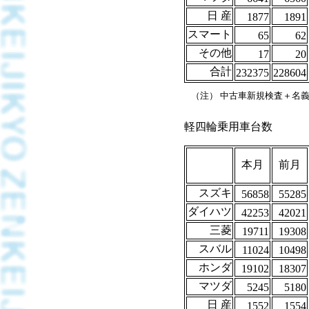
日 産
1877
1891
スマート
65
62
その他
17
20
合計
232375
228604
（注） 中古車新規検査＋名
軽四輪乗用車台数
本月
前月
スズキ
56858
55285
ダイハツ
42253
42021
三菱
19711
19308
スバル
11024
10498
ホンダ
19102
18307
マツダ
5245
5180
日 産
1552
1554