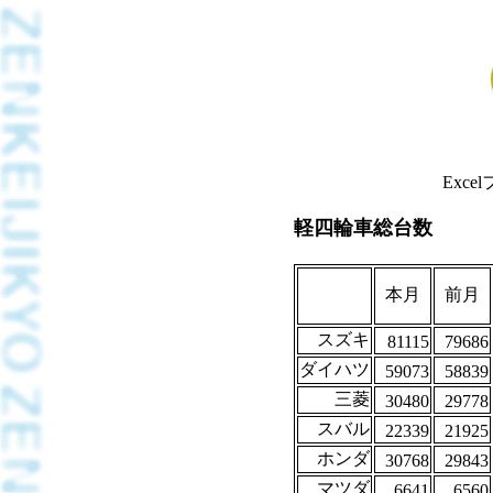
Exc
軽四輪車総台数
本月
前月
スズキ
81115
79686
ダイハツ
59073
58839
三菱
30480
29778
スバル
22339
21925
ホンダ
30768
29843
マツダ
6641
6560