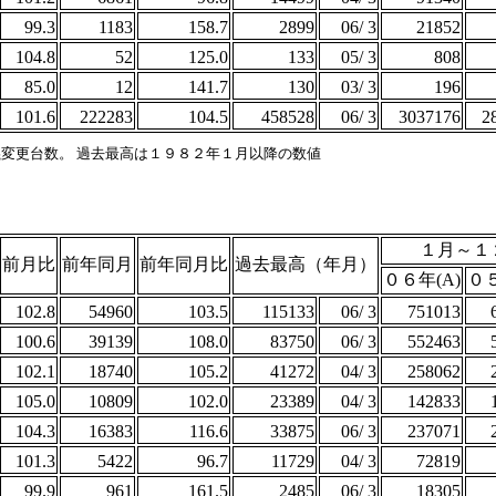
99.3
1183
158.7
2899
06/ 3
21852
104.8
52
125.0
133
05/ 3
808
85.0
12
141.7
130
03/ 3
196
101.6
222283
104.5
458528
06/ 3
3037176
2
義変更台数。 過去最高は１９８２年１月以降の数値
１月～１
前月比
前年同月
前年同月比
過去最高（年月）
０６年(A)
０５
102.8
54960
103.5
115133
06/ 3
751013
100.6
39139
108.0
83750
06/ 3
552463
102.1
18740
105.2
41272
04/ 3
258062
105.0
10809
102.0
23389
04/ 3
142833
104.3
16383
116.6
33875
06/ 3
237071
101.3
5422
96.7
11729
04/ 3
72819
99.9
961
161.5
2485
06/ 3
18305