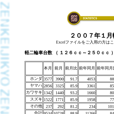
２００７年１月
Excelファイルをご入用の方はこちら
軽二輪車台数 （ １２６ｃｃ～２５０ｃｃ 
本月
前月
前月比
前年同月
前年同月
ホンダ
3577
3900
91.7
4053
88
ヤマハ
2856
3325
85.9
3361
85
カワサキ
1342
1440
93.2
1660
80
スズキ
1522
1771
85.9
1958
77
その他
237
292
81.2
234
101
合計
9534
10728
88.9
11266
84