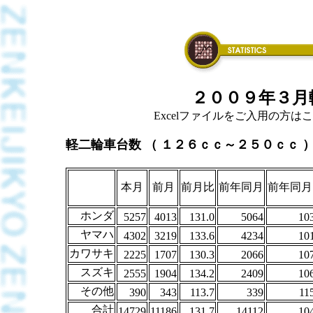
２００９年３月
Excelファイルをご入用の方はこちら
軽二輪車台数 （ １２６ｃｃ～２５０ｃｃ 
本月
前月
前月比
前年同月
前年同月
ホンダ
5257
4013
131.0
5064
10
ヤマハ
4302
3219
133.6
4234
10
カワサキ
2225
1707
130.3
2066
10
スズキ
2555
1904
134.2
2409
10
その他
390
343
113.7
339
11
合計
14729
11186
131.7
14112
10