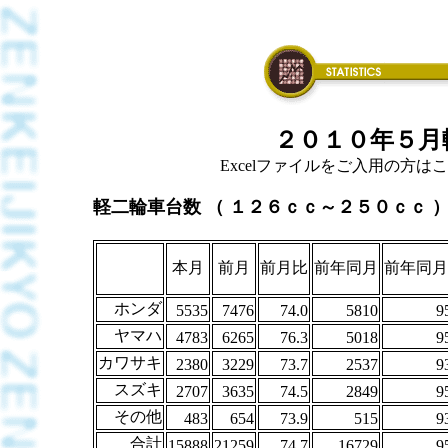
２０１０年５月
Excelファイルをご入用の方はこちら
軽二輪車台数 （ １２６ｃｃ～２５０ｃｃ 
本月
前月
前月比
前年同月
前年同月
ホンダ
5535
7476
74.0
5810
9
ヤマハ
4783
6265
76.3
5018
9
カワサキ
2380
3229
73.7
2537
9
スズキ
2707
3635
74.5
2849
9
その他
483
654
73.9
515
9
合計
15888
21259
74.7
16729
9