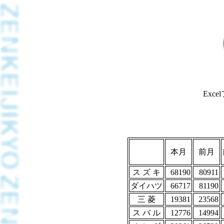
Exc
本月
前月
ス ズ キ
68190
80911
ダイハツ
66717
81190
三 菱
19381
23568
ス バ ル
12776
14994