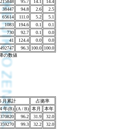
215848
95.7
14.1
14.4
38447
94.8
2.6
2.5
65614
111.0
5.2
5.1
1083
194.6
0.1
0.1
730
92.7
0.1
0.0
41
124.4
0.0
0.0
492747
96.3
100.0
100.0
降の数値
５月累計
占拠率
４年(B)
(A / B)
本月
本年
370820
96.2
31.9
32.0
359270
99.3
32.2
32.0