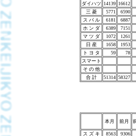
ダイハツ
14139
16612
三 菱
5771
6590
ス バ ル
6181
6887
ホ ン ダ
6389
7151
マ ツ ダ
1072
1261
日 産
1658
1953
ト ヨ タ
59
78
スマート
そ の 他
合 計
51314
58327
本月
前月
ス ズ キ
8563
9306