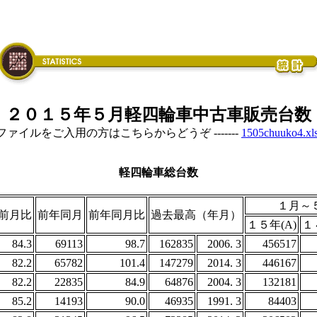
２０１５年５月軽四輪車中古車販売台数
elファイルをご入用の方はこちらからどうぞ -------
1505chuuko4.xl
軽四輪車総台数
１月～
前月比
前年同月
前年同月比
過去最高（年月）
１５年(A)
１
84.3
69113
98.7
162835
2006. 3
456517
82.2
65782
101.4
147279
2014. 3
446167
82.2
22835
84.9
64876
2004. 3
132181
85.2
14193
90.0
46935
1991. 3
84403