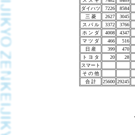
ス ズ キ
7482
8489
ダイハツ
7226
8584
三 菱
2627
3045
ス バ ル
3372
3766
ホ ン ダ
4008
4347
マ ツ ダ
466
516
日 産
399
470
ト ヨ タ
20
28
スマート
そ の 他
合 計
25600
29245