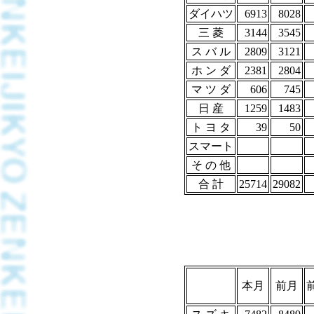
ダイハツ
6913
8028
三 菱
3144
3545
ス バ ル
2809
3121
ホ ン ダ
2381
2804
マ ツ ダ
606
745
日 産
1259
1483
ト ヨ タ
39
50
スマート
そ の 他
合 計
25714
29082
本月
前月