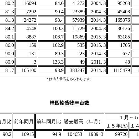
80.2
16094
84.6
41272
2004. 3
95263
81.3
7292
90.4
23389
2004. 3
45408
81.3
24272
98.4
57939
2014. 3
165376
84.2
4548
100.3
11729
2004. 3
30136
80.1
8887
106.7
19869
2015. 3
63185
86.0
159
162.9
535
2015. 3
1705
90.0
131
89.3
223
2014. 3
677
80.0
3
133.3
49
2011. 3
48
81.7
165100
98.9
383247
2014. 3
1115479
＊は過去最高をあらわします。
軽四輪貨物車台数
１月～５
前月比
前年同月
前年同月比
過去最高（年月）
１５年(A)
１４
90.2
16915
94.9
104653
1989. 3
99726
1