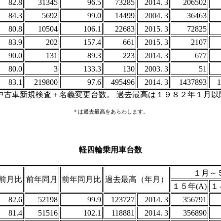
82.8
31345
96.5
73285
2014. 3
206502
84.3
5692
99.0
14499
2004. 3
36463
80.8
10504
106.1
22683
2015. 3
72825
83.9
202
157.4
661
2015. 3
2107
90.0
131
89.3
223
2014. 3
677
80.0
3
133.3
130
2003. 3
51
83.1
219800
97.6
495496
2014. 3
1437893
1
 中古車新規検査＋名義変更台数。 過去最高は１９８２年１月以
＊は過去最高をあらわします。
軽四輪乗用車台数
１月～
前月比
前年同月
前年同月比
過去最高（年月）
１５年(A)
１
82.6
52198
99.9
123727
2014. 3
356791
81.4
51516
102.1
118881
2014. 3
356890