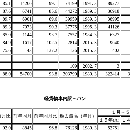
85.1
14266
99.1
74199
1991. 3
89277
87.6
6741
85.6
44272
1989. 3
36918
89.7
6901
89.6
39959
1989. 3
38995
89.3
7073
90.3
37775
1995. 3
41126
85.0
1144
93.7
7557
1984. 3
6327
84.9
1617
102.5
2814
2015. 3
9640
75.6
43
137.2
126
2015. 3
402
109
2002. 7
3
88.0
54700
93.8
303790
1989. 3
322414
3
軽貨物車内訳－バン
１月～５
前月比
前年同月
前年同月比
過去最高（年月）
１５年(A)
１４
92.0
8845
96.8
76126
1989. 3
52751