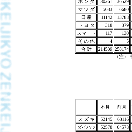
ホ ン ダ
30261
36529
マ ツ ダ
5633
6680
日 産
11142
13788
ト ヨ タ
318
379
スマート
117
130
そ の 他
4
5
合 計
214539
258174
（注）
本月
前月
ス ズ キ
52145
63116
ダイハツ
52578
64578