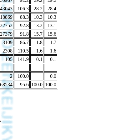
50967
92.2
29.2
29.2
43043
106.3
28.2
28.4
18869
88.3
10.3
10.3
22752
92.8
13.2
13.1
27379
91.8
15.7
15.6
3109
86.7
1.8
1.7
2308
110.5
1.6
1.6
105
141.9
0.1
0.1
2
100.0
0.0
68534
95.6
100.0
100.0