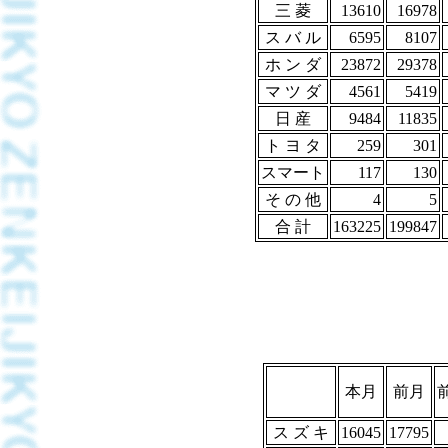
三 菱
13610
16978
ス バ ル
6595
8107
ホ ン ダ
23872
29378
マ ツ ダ
4561
5419
日 産
9484
11835
ト ヨ タ
259
301
スマート
117
130
そ の 他
4
5
合 計
163225
199847
本月
前月
ス ズ キ
16045
17795