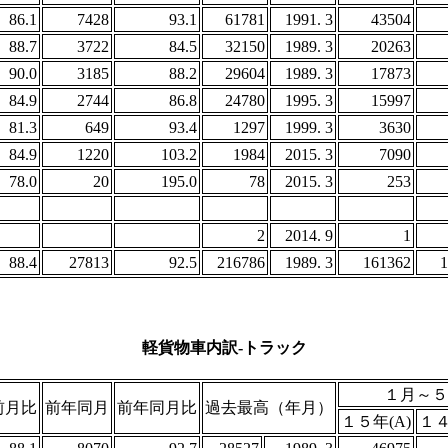
86.1
7428
93.1
61781
1991. 3
43504
88.7
3722
84.5
32150
1989. 3
20263
90.0
3185
88.2
29604
1989. 3
17873
84.9
2744
86.8
24780
1995. 3
15997
81.3
649
93.4
1297
1999. 3
3630
84.9
1220
103.2
1984
2015. 3
7090
78.0
20
195.0
78
2015. 3
253
2
2014. 9
1
88.4
27813
92.5
216786
1989. 3
161362
1
軽貨物車内訳-トラック
１月～５
前月比
前年同月
前年同月比
過去最高（年月）
１５年(A)
１４