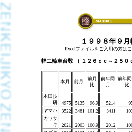
１９９８年９月
Excelファイルをご入用の方はこちら
軽二輪車台数 （ １２６ｃｃ～２５０
前月
前年同
前年同
本月
前月
比
月
比
本田技
研
4975
5135
96.9
5214
9
ヤマハ
3522
3481
101.2
3411
10
カワサ
キ
2021
2003
100.9
2012
10