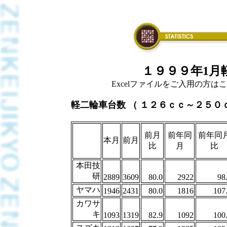
１９９９年1月
Excelファイルをご入用の方はこちら
軽二輪車台数 （ １２６ｃｃ～２５０
前月
前年同
前年同
本月
前月
比
月
比
本田技
研
2889
3609
80.0
2922
98
ヤマハ
1946
2431
80.0
1816
107
カワサ
キ
1093
1319
82.9
1092
100