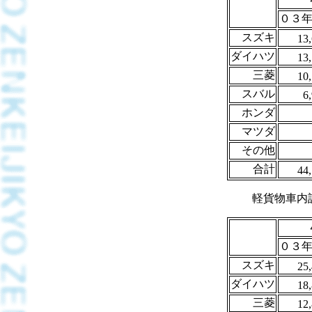
０３年(
スズキ
13
ダイハツ
13
三菱
10
スバル
6
ホンダ
マツダ
その他
合計
44
軽貨物車内
０３年(
スズキ
25
ダイハツ
18
三菱
12