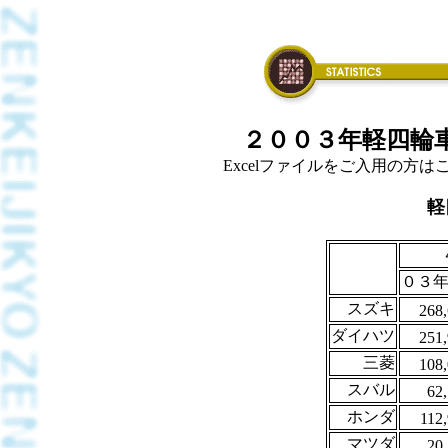
２００３年軽四輪車
Excelファイルをご入用の方はこち
軽
０３年(
スズキ
268
ダイハツ
251
三菱
108
スバル
62
ホンダ
112
マツダ
20