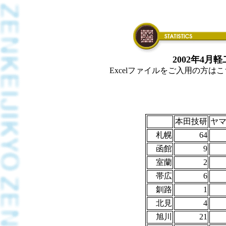
2002年4
Excelファイルをご入用の方はこちら
本田技研
ヤ
札幌
64
函館
9
室蘭
2
帯広
6
釧路
1
北見
4
旭川
21