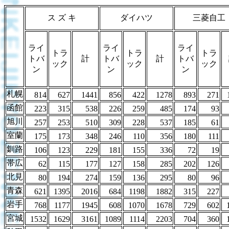
ス ズ キ
ダイハツ
三菱自工
ライ
ライ
ライ
トラ
トラ
トラ
トバ
計
トバ
計
トバ
ック
ック
ック
ン
ン
ン
札幌
814
627
1441
856
422
1278
893
271
函館
223
315
538
226
259
485
174
93
旭川
257
253
510
309
228
537
185
61
室蘭
175
173
348
246
110
356
180
111
釧路
106
123
229
181
155
336
72
19
帯広
62
115
177
127
158
285
202
126
北見
80
194
274
159
136
295
80
96
青森
621
1395
2016
684
1198
1882
315
227
岩手
768
1177
1945
608
1070
1678
729
602
宮城
1532
1629
3161
1089
1114
2203
704
360