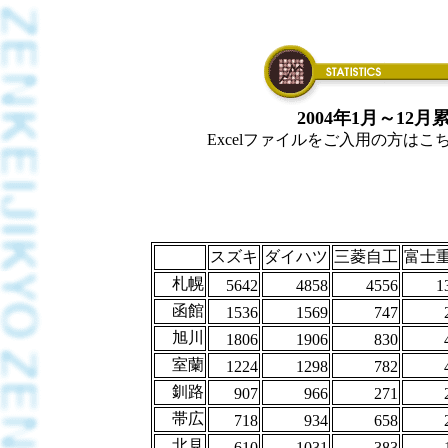
2004年1月～1
Excelファイルをご入用の方はこちらか
スズキ
ダイハツ
三菱自工
富士
札幌
5642
4858
4556
1
函館
1536
1569
747
旭川
1806
1906
830
室蘭
1224
1298
782
釧路
907
966
271
帯広
718
934
658
北見
610
1031
383