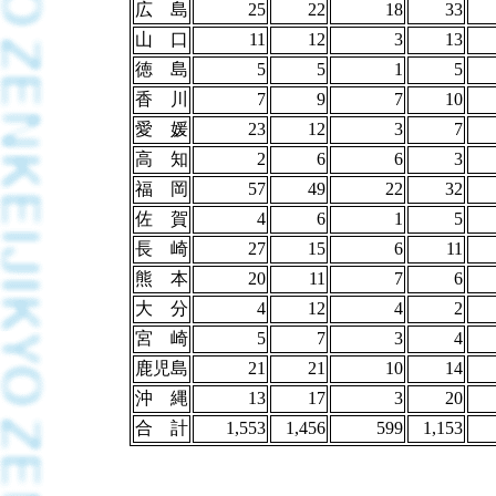
広 島
25
22
18
33
山 口
11
12
3
13
徳 島
5
5
1
5
香 川
7
9
7
10
愛 媛
23
12
3
7
高 知
2
6
6
3
福 岡
57
49
22
32
佐 賀
4
6
1
5
長 崎
27
15
6
11
熊 本
20
11
7
6
大 分
4
12
4
2
宮 崎
5
7
3
4
鹿児島
21
21
10
14
沖 縄
13
17
3
20
合 計
1,553
1,456
599
1,153