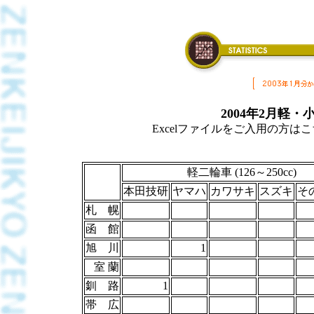
2004年2月軽
Excelファイルをご入用の方はこちら
軽二輪車 (126～250cc)
本田技研
ヤマハ
カワサキ
スズキ
そ
札 幌
函 館
旭 川
1
室 蘭
釧 路
1
帯 広