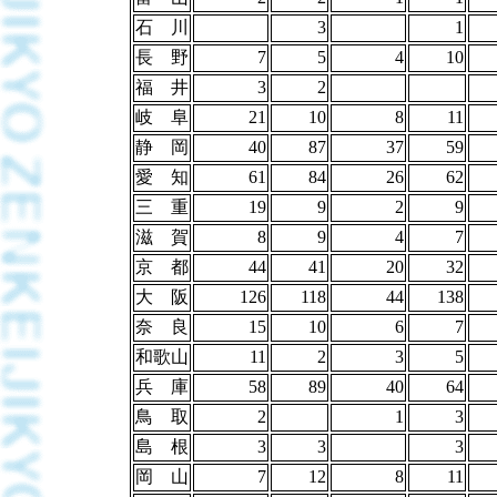
石 川
3
1
長 野
7
5
4
10
福 井
3
2
岐 阜
21
10
8
11
静 岡
40
87
37
59
愛 知
61
84
26
62
三 重
19
9
2
9
滋 賀
8
9
4
7
京 都
44
41
20
32
大 阪
126
118
44
138
奈 良
15
10
6
7
和歌山
11
2
3
5
兵 庫
58
89
40
64
鳥 取
2
1
3
島 根
3
3
3
岡 山
7
12
8
11