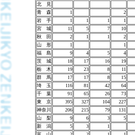
北 見
青 森
1
2
岩 手
1
1
1
1
宮 城
11
5
7
10
秋 田
2
1
1
2
山 形
1
1
福 島
9
4
5
4
茨 城
18
17
16
19
栃 木
19
23
8
11
群 馬
17
17
8
15
埼 玉
116
81
42
64
千 葉
91
65
26
73
東 京
395
327
104
227
神奈川
206
215
79
131
山 梨
9
6
3
5
新 潟
5
3
1
富 山
2
2
1
1