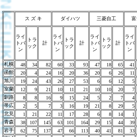
ス ズ キ
ダイハツ
三菱自工
富
ライ
ライ
ライ
ライ
トラ
トラ
トラ
トバ
計
トバ
計
トバ
計
トバ
ック
ック
ック
ン
ン
ン
ン
札幌
48
34
82
60
33
93
47
18
65
41
函館
20
4
24
16
20
36
20
6
26
11
旭川
19
24
43
26
27
53
6
6
12
5
室蘭
12
9
21
10
11
21
10
10
20
7
釧路
8
8
16
9
15
24
5
2
7
4
帯広
2
5
7
3
16
19
21
8
29
5
北見
1
21
22
11
17
28
6
8
14
1
青森
38
107
145
63
101
164
29
15
44
39
岩手
62
75
137
47
66
113
40
41
81
33