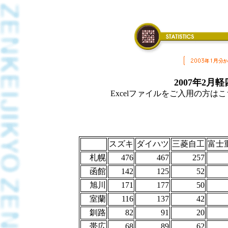
2007年2
Excelファイルをご入用の方はこちら
スズキ
ダイハツ
三菱自工
富士
札幌
476
467
257
函館
142
125
52
旭川
171
177
50
室蘭
116
137
42
釧路
82
91
20
帯広
68
89
62