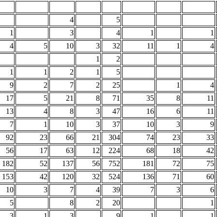
4
5
1
3
4
1
1
4
5
10
3
32
11
1
4
1
2
1
1
2
1
5
9
2
7
2
25
1
4
17
5
21
8
71
35
8
11
13
4
8
3
47
16
6
11
7
1
10
3
37
10
3
9
92
23
66
21
304
74
23
33
56
17
63
12
224
68
18
42
182
52
137
56
752
181
72
75
153
42
120
32
524
136
71
60
10
3
7
4
39
7
3
6
5
8
2
20
1
3
1
3
9
1
1