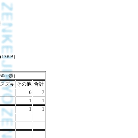
(13KB)
0cc超)
スズキ
その他
合計
6
7
1
1
1
1