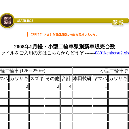
2008年1月軽・小型二輪車県別新車販売台数
lファイルをご入用の方はこちらからどうぞ -------
0801kenbetsu2.xls
軽二輪車 (126～250cc)
小型二輪車 (25
マハ
カワサキ
スズキ
その他
合計
本田技研
ヤマハ
カワサキ
2
2
4
1