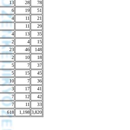
13
28
78
6
19
51
4
11
21
11
29
4
13
35
2
4
15
23
46
148
2
10
18
5
7
37
5
15
45
10
7
36
3
17
41
7
12
42
7
11
33
618
1,198
3,820