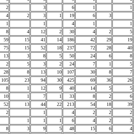
2
3
6
1
1
4
2
3
1
19
6
3
1
1
4
1
1
8
4
12
2
30
4
2
5
59
15
41
14
186
42
29
19
75
15
52
18
237
72
28
40
13
3
8
5
50
24
6
8
2
5
3
2
24
7
1
5
28
8
13
10
107
30
8
7
105
23
94
30
425
69
36
26
8
1
12
9
40
14
5
5
10
1
7
1
33
8
2
6
52
13
44
22
213
54
18
39
2
1
4
2
2
2
1
1
1
6
4
2
3
8
3
9
5
48
15
6
4