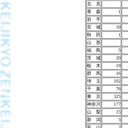
北 見
青 森
1
岩 手
宮 城
10
秋 田
1
山 形
福 島
5
茨 城
20
栃 木
19
群 馬
16
埼 玉
102
千 葉
76
東 京
325
神奈川
177
山 梨
15
新 潟
5
富 山
2