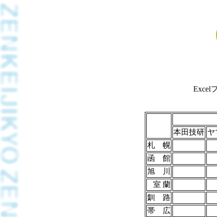
Exce
本田技研
ヤ
札 幌
函 館
旭 川
室 蘭
釧 路
帯 広