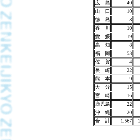
広 島
40
山 口
10
徳 島
8
香 川
10
愛 媛
19
高 知
8
福 岡
53
佐 賀
4
長 崎
22
熊 本
9
大 分
15
宮 崎
16
鹿児島
22
沖 縄
20
合 計
1,567
1