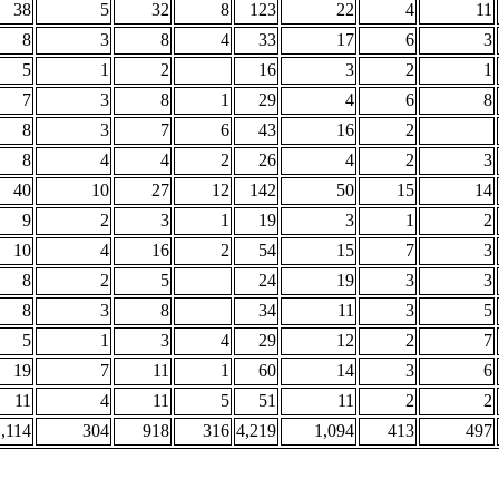
38
5
32
8
123
22
4
11
8
3
8
4
33
17
6
3
5
1
2
16
3
2
1
7
3
8
1
29
4
6
8
8
3
7
6
43
16
2
8
4
4
2
26
4
2
3
40
10
27
12
142
50
15
14
9
2
3
1
19
3
1
2
10
4
16
2
54
15
7
3
8
2
5
24
19
3
3
8
3
8
34
11
3
5
5
1
3
4
29
12
2
7
19
7
11
1
60
14
3
6
11
4
11
5
51
11
2
2
,114
304
918
316
4,219
1,094
413
497