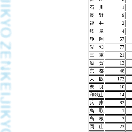
石 川
1
長 野
9
福 井
2
岐 阜
4
静 岡
57
愛 知
77
三 重
21
滋 賀
12
京 都
48
大 阪
173
奈 良
10
和歌山
14
兵 庫
82
鳥 取
1
島 根
3
岡 山
23