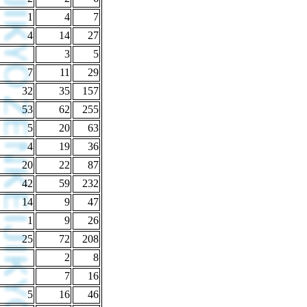
1
4
7
4
14
27
3
5
7
11
29
32
35
157
53
62
255
5
20
63
4
19
36
20
22
87
42
59
232
14
9
47
1
9
26
25
72
208
2
8
7
16
5
16
46