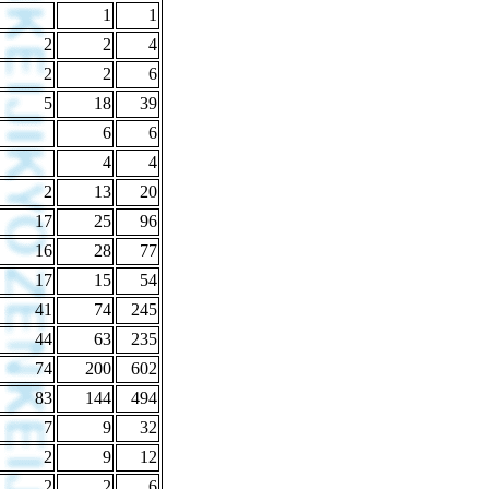
1
1
2
2
4
2
2
6
5
18
39
6
6
4
4
2
13
20
17
25
96
16
28
77
17
15
54
41
74
245
44
63
235
74
200
602
83
144
494
7
9
32
2
9
12
2
2
6