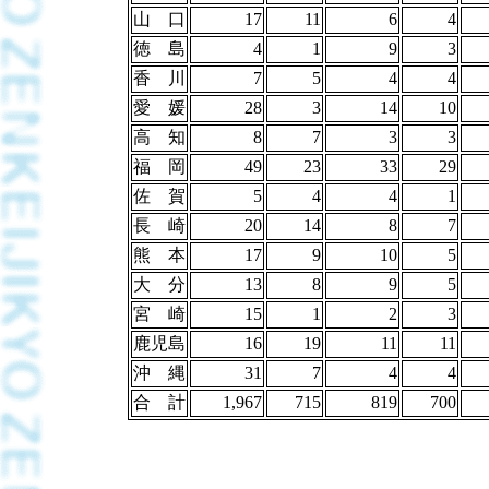
山 口
17
11
6
4
徳 島
4
1
9
3
香 川
7
5
4
4
愛 媛
28
3
14
10
高 知
8
7
3
3
福 岡
49
23
33
29
佐 賀
5
4
4
1
長 崎
20
14
8
7
熊 本
17
9
10
5
大 分
13
8
9
5
宮 崎
15
1
2
3
鹿児島
16
19
11
11
沖 縄
31
7
4
4
合 計
1,967
715
819
700