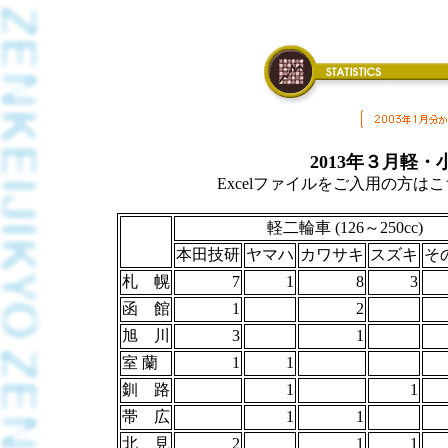
2013年３月軽
Excelファイルをご入用の方はこちら
軽二輪車 (126～250cc)
本田技研
ヤマハ
カワサキ
スズキ
そ
札 幌
7
1
8
3
函 館
1
2
旭 川
3
1
室 蘭
1
1
釧 路
1
1
帯 広
1
1
北 見
2
1
1