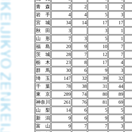
青 森
2
2
1
2
岩 手
4
4
5
3
宮 城
34
14
17
17
秋 田
3
3
1
山 形
7
3
5
1
福 島
20
9
10
7
茨 城
28
7
12
7
栃 木
23
8
17
4
群 馬
30
6
9
3
埼 玉
147
32
39
32
千 葉
78
38
31
44
東 京
289
74
80
89
神奈川
261
76
81
69
山 梨
14
6
5
5
新 潟
9
6
9
9
富 山
9
7
7
3