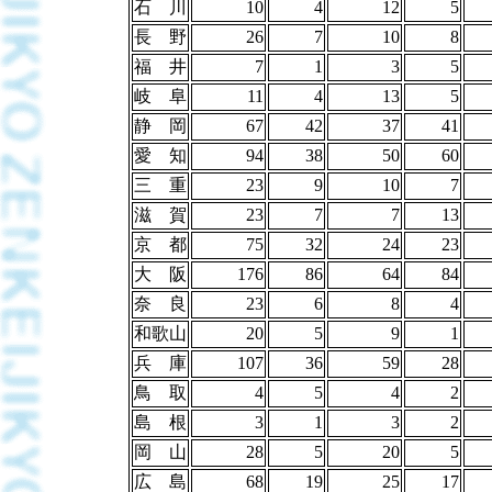
石 川
10
4
12
5
長 野
26
7
10
8
福 井
7
1
3
5
岐 阜
11
4
13
5
静 岡
67
42
37
41
愛 知
94
38
50
60
三 重
23
9
10
7
滋 賀
23
7
7
13
京 都
75
32
24
23
大 阪
176
86
64
84
奈 良
23
6
8
4
和歌山
20
5
9
1
兵 庫
107
36
59
28
鳥 取
4
5
4
2
島 根
3
1
3
2
岡 山
28
5
20
5
広 島
68
19
25
17