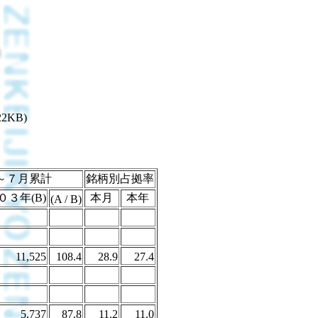
22KB)
～７月累計
銘柄別占拠率
０３年(B)
本月
本年
(A / B)
11,525
108.4
28.9
27.4
5,737
87.8
11.2
11.0