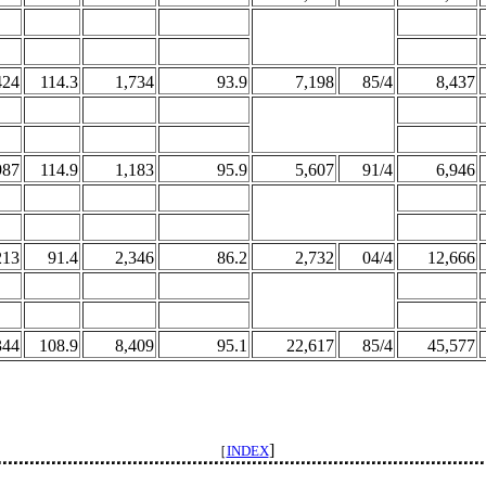
424
114.3
1,734
93.9
7,198
85/4
8,437
987
114.9
1,183
95.9
5,607
91/4
6,946
213
91.4
2,346
86.2
2,732
04/4
12,666
344
108.9
8,409
95.1
22,617
85/4
45,577
]
［
INDEX