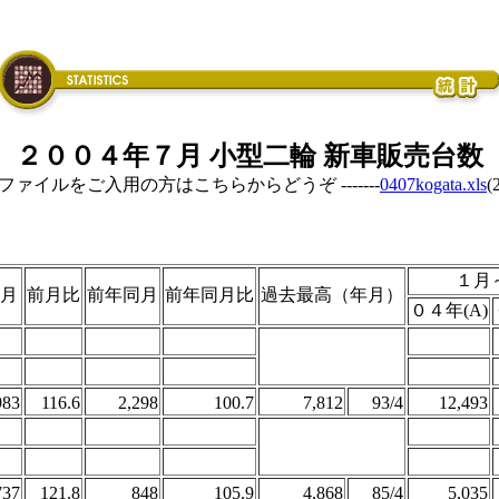
２００４年７月 小型二輪 新車販売台数
elファイルをご入用の方はこちらからどうぞ -------
0407kogata.xls
(
１月
月
前月比
前年同月
前年同月比
過去最高（年月）
０４年(A)
983
116.6
2,298
100.7
7,812
93/4
12,493
737
121.8
848
105.9
4,868
85/4
5,035