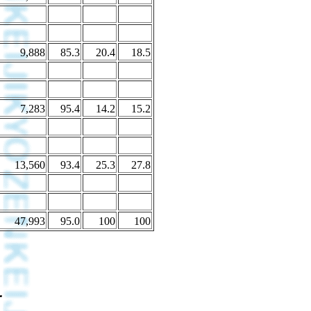
9,888
85.3
20.4
18.5
7,283
95.4
14.2
15.2
13,560
93.4
25.3
27.8
47,993
95.0
100
100