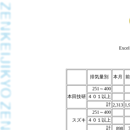
Exc
排気量別
本月
前
251～400
本田技研
４０１以上
計
2,313
1,
251～400
スズキ
４０１以上
計
898