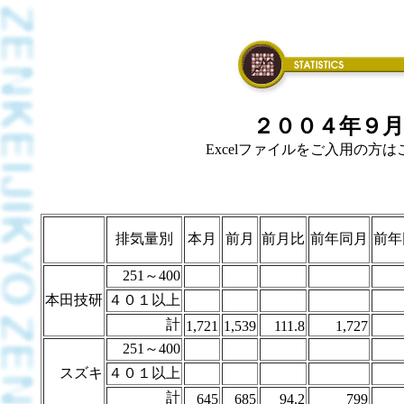
２００４年９月
Excelファイルをご入用の方はこち
排気量別
本月
前月
前月比
前年同月
前年
251～400
本田技研
４０１以上
計
1,721
1,539
111.8
1,727
251～400
スズキ
４０１以上
計
645
685
94.2
799