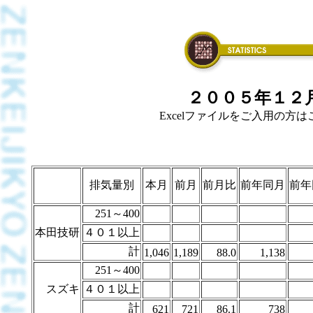
２００５年１２月
Excelファイルをご入用の方はこち
排気量別
本月
前月
前月比
前年同月
前年
251～400
本田技研
４０１以上
計
1,046
1,189
88.0
1,138
251～400
スズキ
４０１以上
計
621
721
86.1
738