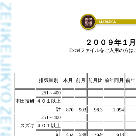
２００９年１月
Excelファイルをご入用の方はこち
排気量別
本月
前月
前月比
前年同月
前年
251～400
本田技研
４０１以上
計
870
903
96.3
1,094
251～400
スズキ
４０１以上
計
452
588
76.9
618