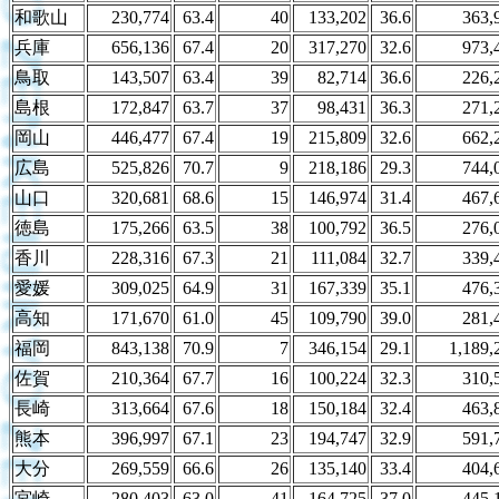
和歌山
230,774
63.4
40
133,202
36.6
363,
兵庫
656,136
67.4
20
317,270
32.6
973,
鳥取
143,507
63.4
39
82,714
36.6
226,
島根
172,847
63.7
37
98,431
36.3
271,
岡山
446,477
67.4
19
215,809
32.6
662,
広島
525,826
70.7
9
218,186
29.3
744,
山口
320,681
68.6
15
146,974
31.4
467,
徳島
175,266
63.5
38
100,792
36.5
276,
香川
228,316
67.3
21
111,084
32.7
339,
愛媛
309,025
64.9
31
167,339
35.1
476,
高知
171,670
61.0
45
109,790
39.0
281,
福岡
843,138
70.9
7
346,154
29.1
1,189,
佐賀
210,364
67.7
16
100,224
32.3
310,
長崎
313,664
67.6
18
150,184
32.4
463,
熊本
396,997
67.1
23
194,747
32.9
591,
大分
269,559
66.6
26
135,140
33.4
404,
宮崎
280,403
63.0
41
164,725
37.0
445,