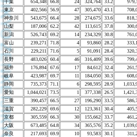
千葉
654,348
66.8
24
324,764
33.2
979,
東京
402,566
56.9
47
305,470
43.1
708,
神奈川
543,675
66.4
28
274,675
33.6
818,
山梨
187,006
62.2
42
113,615
37.8
300,
新潟
526,743
69.2
14
234,329
30.8
761,
富山
239,271
71.8
4
93,860
28.2
333,
石川
229,211
71.6
5
91,091
28.4
320,
長野
483,026
60.4
46
316,409
39.6
799,
福井
176,894
67.6
17
84,612
32.4
261,
岐阜
423,987
69.7
11
184,050
30.3
608,
静岡
735,373
71.1
6
298,595
28.9
1,033,
愛知
1,044,021
73.5
1
377,338
26.5
1,421,
三重
390,457
66.5
27
196,290
33.5
586,
滋賀
282,229
69.6
12
123,361
30.4
405,
京都
305,559
66.3
30
155,662
33.7
461,
大阪
673,485
64.8
34
365,576
35.2
1,039,
奈良
217,693
69.9
10
93,583
30.1
311,