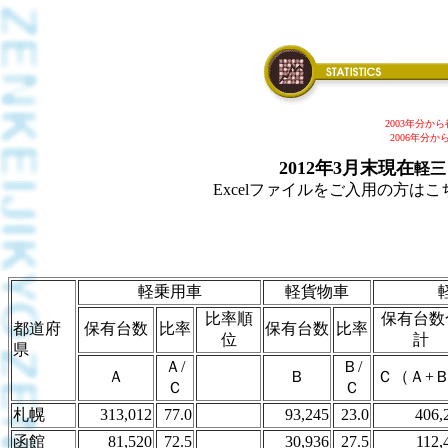
2003年分
2006年分
2012年3月末現在
軽三
Excelファイルをご入用の方はこちら
軽乗用車
軽貨物車
比率順
保有台数
都道府
保有台数
比率
保有台数
比率
位
計
県
Ａ/
Ｂ/
Ａ
Ｂ
Ｃ（Ａ+
Ｃ
Ｃ
札幌
313,012
77.0
93,245
23.0
406,
函館
81,520
72.5
30,936
27.5
112,