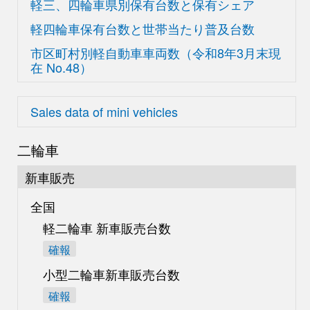
軽三、四輪車県別
保有台数と保有シェア
軽四輪車保有台数と世帯当たり普及台数
市区町村別軽自動車車両数
（令和8年3月末現
在
No.48）
Sales data of mini vehicles
二輪車
新車販売
全国
軽二輪車 新車販売台数
確報
小型二輪車新車販売台数
確報