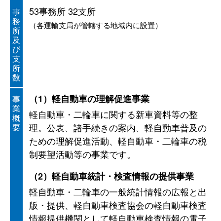
53事務所 32支所
事
務
（各運輸支局が管轄する地域内に設置）
所
及
び
支
所
数
（1）軽自動車の理解促進事業
事
業
軽自動車・二輪車に関する新車資料等の整
概
理。公表、諸手続きの案内、軽自動車普及の
要
ための理解促進活動、軽自動車・二輪車の税
制要望活動等の事業です。
（2）軽自動車統計・検査情報の提供事業
軽自動車・二輪車の一般統計情報の広報と出
版・提供、軽自動車検査協会の軽自動車検査
情報提供機関として軽自動車検査情報の電子