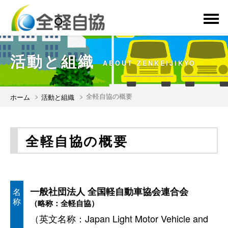
menu
活動と組織
ABOUT ZENKEIJIKYO
全軽自協の概要
ホーム
活動と組織
全軽自協の概要
一般社団法人
全国軽自動車協会連合会
名
称
（略称：全軽自協）
（英文名称：Japan Light Motor Vehicle and