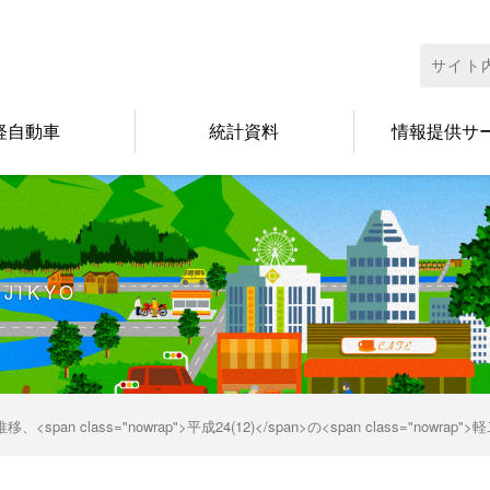
検
索:
軽自動車
統計資料
情報提供サ
IJIKYO
lass="nowrap">平成24(12)</span>の<span class="nowrap">