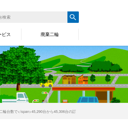
ービス
廃棄二輪
軽二輪台数で</span>45,290台から45,306台の訂