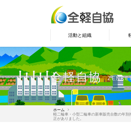
活動と組織
全軽自協
ZENKE
ホーム
軽二輪車・小型二輪車の新車販売台数の年別推移、<span c
正がありました。