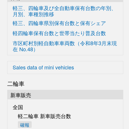
軽三、四輪車及び
全自動車保有台数の
年別、
月別、車種別推移
軽三、四輪車県別
保有台数と保有シェア
軽四輪車保有台数と世帯当たり普及台数
市区町村別軽自動車車両数
（令和8年3月末現
在
No.48）
Sales data of mini vehicles
二輪車
新車販売
全国
軽二輪車 新車販売台数
確報