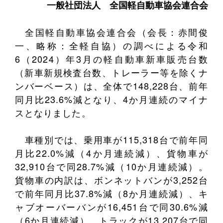
一般社団法人
全国軽自動車協会連合会
全国軽自動車協会連合会（会長：赤間俊
一、略称：全軽自協）の調べによる令和
6（2024）年3月の軽自動車新車販売台数
（新車新規検査台数、トレーラー等を除くナ
ンバーベース）は、全体で148,228台、前年
同月比23.6%減となり、4か月連続のマイナ
スとなりました。
車種別では、乗用車が115,318台で前年同
月比22.0%減（4か月連続減）、貨物車が
32,910台で同28.7%減（10か月連続減）。
貨物車の内訳は、ボンネットバンが3,252台
で前年同月比37.8%減（8か月連続減）、キ
ャブオーバーバンが16,451台で同30.6%減
（6か月連続減）、トラックが13,207台で同